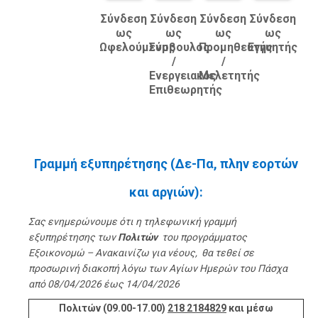
Σύνδεση
Σύνδεση
Σύνδεση
Σύνδεση
ως
ως
ως
ως
Ωφελούμενος
Σύμβουλος
Προμηθευτής
Εγγυητής
/
/
Ενεργειακός
Μελετητής
Επιθεωρητής
Γραμμή εξυπηρέτησης (Δε-Πα, πλην εορτών
και αργιών):
Σας ενημερώνουμε ότι η τηλεφωνική γραμμή
εξυπηρέτησης των
Πολιτών
του προγράμματος
Εξοικονομώ – Ανακαινίζω για νέους, θα τεθεί σε
προσωρινή διακοπή
λ
όγω των Αγίων Ημερών του Πάσχα
από
08/04/2026 έως 14/
0
4/2026
Πολιτών (09.00-17.00)
218 2184829
και μέσω