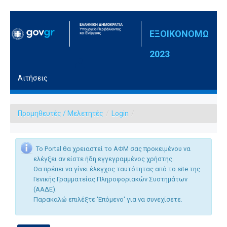
Skip to Content
ΕΞΟΙΚΟΝΟΜΩ
2023
Αιτήσεις
Προμηθευτές / Μελετητές
/
Login
/
Το Portal θα χρειαστεί το ΑΦΜ σας προκειμένου να
ελέγξει αν είστε ήδη εγγεγραμμένος χρήστης.
Θα πρέπει να γίνει έλεγχος ταυτότητας από το site της
Γενικής Γραμματείας Πληροφοριακών Συστημάτων
(ΑΑΔΕ).
Παρακαλώ επιλέξτε 'Επόμενο' για να συνεχίσετε.