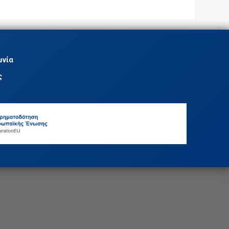
ωνία
ς